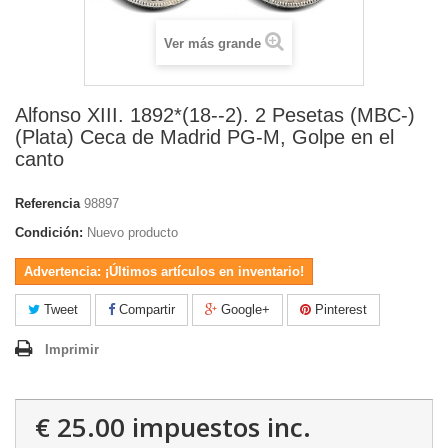
Ver más grande
Alfonso XIII. 1892*(18--2). 2 Pesetas (MBC-)
(Plata) Ceca de Madrid PG-M, Golpe en el
canto
Referencia
98897
Condición:
Nuevo producto
Advertencia: ¡Últimos artículos en inventario!
Tweet
Compartir
Google+
Pinterest
Imprimir
€ 25.00
impuestos inc.