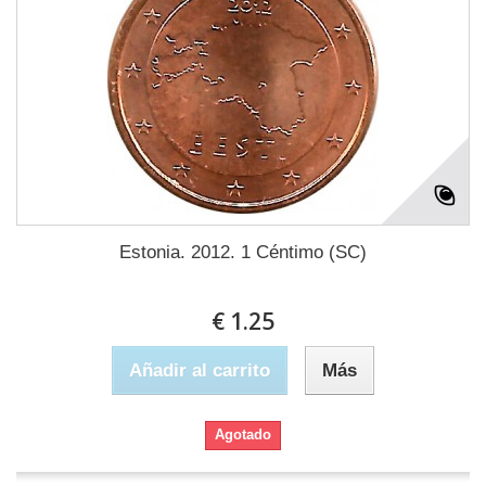
Estonia. 2012. 1 Céntimo (SC)
€ 1.25
Añadir al carrito
Más
Agotado