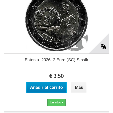
Estonia. 2026. 2 Euro (SC) Sipsik
€ 3.50
Añadir al carrito
Más
En stock