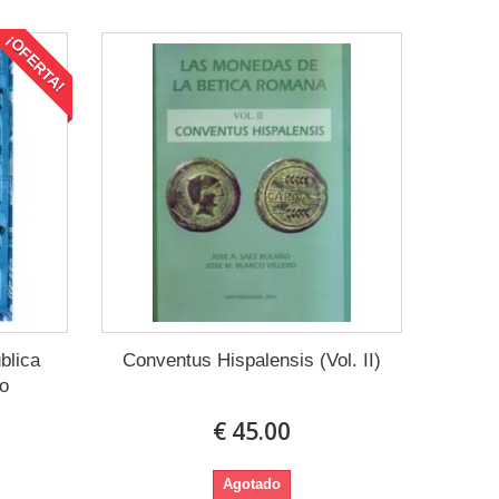
¡OFERTA!
blica
Conventus Hispalensis (Vol. II)
o
€ 45.00
Agotado