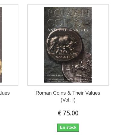
alues
Roman Coins & Their Values
(Vol. I)
€ 75.00
En stock