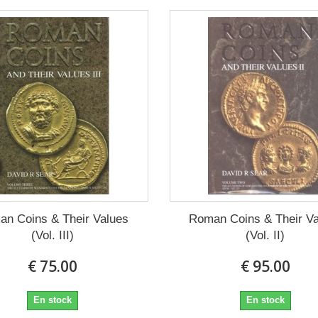
n Coins & Their Values
Roman Coins & Their V
(Vol. III)
(Vol. II)
€ 75.00
€ 95.00
En stock
En stock