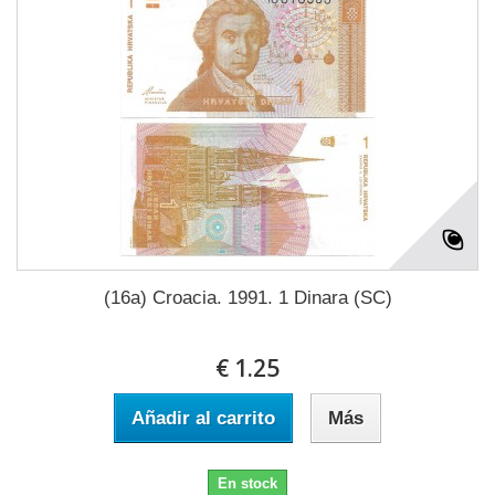
(16a) Croacia. 1991. 1 Dinara (SC)
€ 1.25
Añadir al carrito
Más
En stock