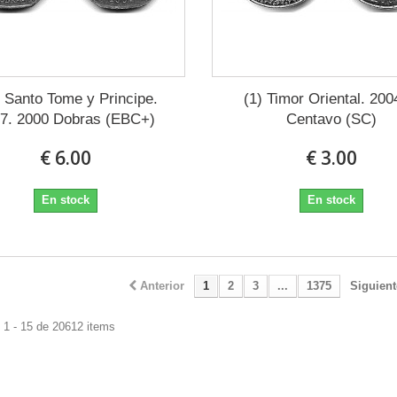
) Santo Tome y Principe.
(1) Timor Oriental. 200
7. 2000 Dobras (EBC+)
Centavo (SC)
€ 6.00
€ 3.00
En stock
En stock
Anterior
1
2
3
...
1375
Siguient
 1 - 15 de 20612 items