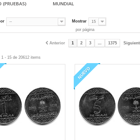
 (PRUEBAS)
MUNDIAL
por
Mostrar
--
15
por página
Anterior
1
2
3
...
1375
Siguient
 1 - 15 de 20612 items
NUEVO