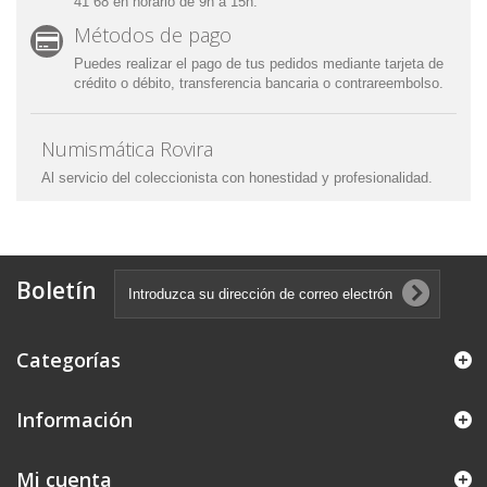
41 68 en horario de 9h a 15h.
Métodos de pago
Puedes realizar el pago de tus pedidos mediante tarjeta de
crédito o débito, transferencia bancaria o contrareembolso.
Numismática Rovira
Al servicio del coleccionista con honestidad y profesionalidad.
Empresa familiar que empezó su andadura por 1978, para más
adelante convertirse en una de las pioneras en el mundo de
Internet. En pleno año 2000 inauguramos nuestra aventura por
las redes hasta el día de hoy.
Boletín
Esperemos que les guste nuestra tienda, donde volcamos toda
nuestra energía y pasión a nuestro hobby y modo de vida.
También pueden venir a visitarnos a nuestra tienda física,
Categorías
situada en Manresa, en la Calle de Puigllançada, número 12
(Cerca de la zona universitaria).
Información
Mi cuenta